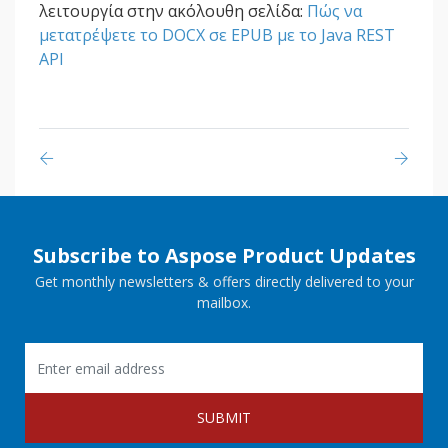
λειτουργία στην ακόλουθη σελίδα:
Πώς να
μετατρέψετε το DOCX σε EPUB με το Java REST
API
Subscribe to Aspose Product Updates
Get monthly newsletters & offers directly delivered to your
mailbox.
SUBMIT