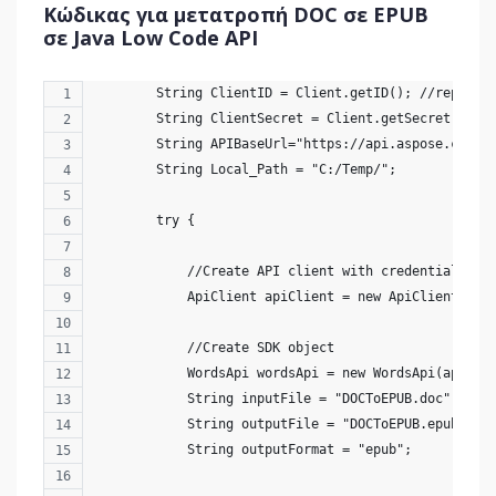
Κώδικας για μετατροπή DOC σε EPUB
σε Java Low Code API
        String ClientID = Client.getID(); //replace
        String ClientSecret = Client.getSecret(); /
        String APIBaseUrl="https://api.aspose.cloud
        String Local_Path = "C:/Temp/";
        try {
            //Create API client with credentials
            ApiClient apiClient = new ApiClient(Cli
            //Create SDK object
            WordsApi wordsApi = new WordsApi(apiCli
            String inputFile = "DOCToEPUB.doc";
            String outputFile = "DOCToEPUB.epub";
            String outputFormat = "epub";