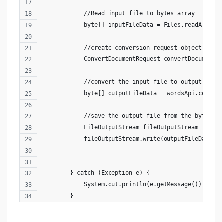
            //Read input file to bytes array
            byte[] inputFileData = Files.readAllByt
            //create conversion request object with
            ConvertDocumentRequest convertDocumentR
            //convert the input file to output form
            byte[] outputFileData = wordsApi.conver
            //save the output file from the bytes a
            FileOutputStream fileOutputStream = new
            fileOutputStream.write(outputFileData);
        } catch (Exception e) {
            System.out.println(e.getMessage());
        }