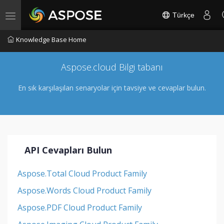
Türkçe
Toggle navigation
Knowledge Base Home
Aspose.cloud Bilgi tabanı
En sık karşılaşılan senaryolar için tavsiye ve cevaplar bulun.
API Cevapları Bulun
Aspose.Total Cloud Product Family
Aspose.Words Cloud Product Family
Aspose.PDF Cloud Product Family