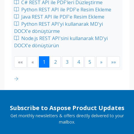
C# REST API ile PDF'leri Düzleştirme
Python REST API ile PDF'e Resim Ekleme
Java REST API ile PDF'e Resim Ekleme
Python REST API'yi kullanarak MD'yi
DOCX'e dönüştürme
Node.js REST API'sini kullanarak MD'yi
DOCX'e dönüştürün
««
«
1
2
3
4
5
»
»»
Subscribe to Aspose Product Updates
Get monthly newsletters & offers directly delivered to your
mailbox.