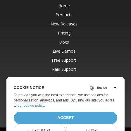
Home
Products
New Releases
Pricing
Docs
Live Demos
Free Support
Paid Support
Paid Consulting
Blog
COOKIE NOTICE
To provide you with the best experience, we use cookies for
Websites
personalization, analytics, and ads. By using our site, you agree
About
to
our cookie policy
.
ACCEPT
CUSTOMIZE
DENY