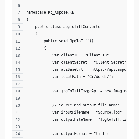
namespace Kb_Aspose.KB
{
    public class JpgToTiffConverter
    {
        public void JpgToTiff()
        {
            var clientID = "Client ID";
            var clientSecret = "Client Secret";
            var apiBaseUrl = "https://api.aspose.cl
            var localPath = "C:/Words/";
            var jpgToTiffImageApi = new ImagingApi(
            // Source and output file names
            var inputFileName = "Source.jpg";
            var outputFileName = "JpgtoTiff.tiff";
            var outputFormat = "tiff";