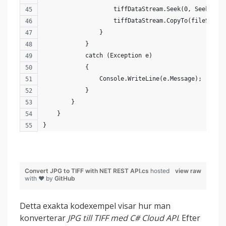
                    tiffDataStream.Seek(0, SeekOrig
                    tiffDataStream.CopyTo(fileStrea
                }
            }
            catch (Exception e)
            {
                Console.WriteLine(e.Message);
            }
        }
    }
}
Convert JPG to TIFF with NET REST API.cs
hosted
view raw
with ❤ by
GitHub
Detta exakta kodexempel visar hur man
konverterar
JPG till TIFF med C# Cloud API
. Efter