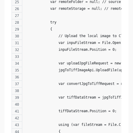
            var remoteFolder = null; // source file
            var remoteStorage = null; // remote clo
            try
            {
                // Upload the local image to Cloud 
                var inpuFileStream = File.Open(loca
                inpuFileStream.Position = 0;
                var uploadJpgFileRequest = new Uplo
                jpgToTiffImageApi.UploadFile(upload
                var convertJpgToTiffRequest = new C
                                                   
                var tiffDataStream = jpgToTiffImage
                tiffDataStream.Position = 0;
                using (var fileStream = File.Create
                {