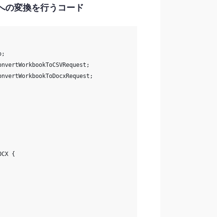
DOCX への変換を行うコード
o;
onvertWorkbookToCSVRequest;
onvertWorkbookToDocxRequest;
OCX {