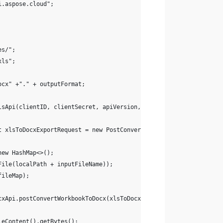
i.aspose.cloud";
es/";
xls";
ocx" +"." + outputFormat;
lsApi(clientID, clientSecret, apiVersion, apiBaseUrl);
t xlsToDocxExportRequest = new PostConvertWorkbookToDocxRequest(
new HashMap<>();
File(localPath + inputFileName));
fileMap);
cxApi.postConvertWorkbookToDocx(xlsToDocxExportRequest);
leContent().getBytes();