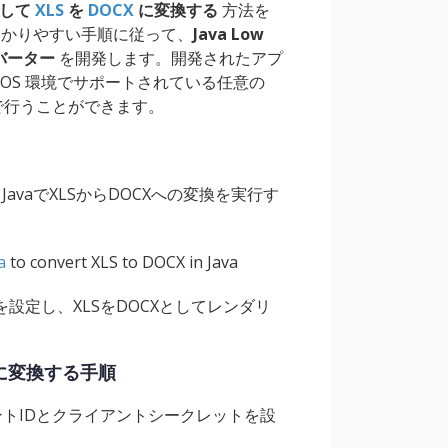
使用して
XLS
を
DOCX
に変換する
方法を
わかりやすい手順に従って、
Java Low
ンバーター
を開発します。開発されたアプ
macOS 環境でサポートされている任意の
料で行うことができます。
JavaでXLSからDOCXへの変換を実行す
a
to convert XLS to DOCX in Java
クトを設定し、XLSをDOCXとしてレンダリ
CX に変換する手順
イアントIDとクライアントシークレットを設