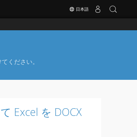
日本語
ス
けてください。
て Excel を DOCX