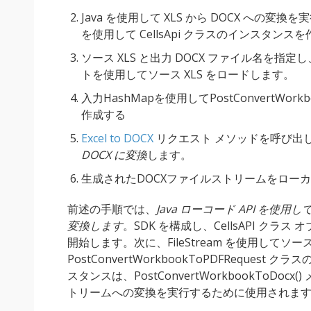
Java を使用して XLS から DOCX への
を使用して CellsApi クラスのインスタンス
ソース XLS と出力 DOCX ファイル名を指定し、
トを使用してソース XLS をロードします。
入力HashMapを使用してPostConvertWork
作成する
Excel to DOCX
リクエスト メソッドを呼び出
DOCX に変換
します。
生成されたDOCXファイルストリームをロー
前述の手順では、
Java ローコード API を使用し
変換します
。SDK を構成し、CellsAPI ク
開始します。次に、FileStream を使用してソー
PostConvertWorkbookToPDFReque
スタンスは、PostConvertWorkbookToDocx
トリームへの変換を実行するために使用されま