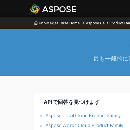
Knowledge Base Home
> Aspose.Cells Product Fam
最も一般的に
APIで回答を見つけます
Aspose.Total Cloud Product Family
Aspose.Words Cloud Product Family