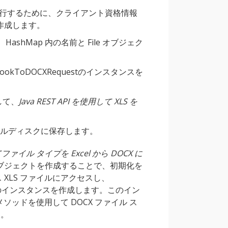
変換を実行するために、クライアント資格情報
を作成します。
HashMap 内の名前と File オブジェク
bookToDOCXRequestのインスタンスを
して、
Java REST API を使用して XLS を
カルディスクに保存します。
てファイル タイプを Excel から DOCX に
ラス オブジェクトを作成することで、初期化を
ス XLS ファイルにアクセスし、
st クラスのインスタンスを作成します。このイン
() メソッドを使用して DOCX ファイル ス
す。