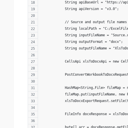
            String apiBaseUrl = "https://ap
            String apiVersion = "v3.0";
            // Source and output file names
            String localPath = "C:/ExcelFil
            String inputFileName = "Source.
            String outputFormat = "docx";
            String outputFileName = "XlsToD
            CellsApi xlsToDocxApi = new Cel
            PostConvertWorkbookToDocxReques
            HashMap<String,File> fileMap = 
            fileMap.put(inputFileName, new 
            xlsToDocxExportRequest.setFile(
            FileInfo docxResponse = xlsToDo
            byte[] arr = docxResponse.getFi