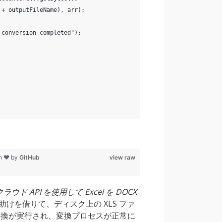
 + outputFileName), arr);
 conversion completed");
th ❤ by
GitHub
view raw
 クラウド API を使用して Excel を DOCX
SDK の助けを借りて、ディスク上の XLS ファ
変換が実行され、変換プロセスが正常に