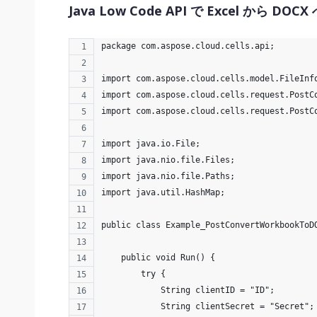
Java Low Code API で Excel から 
package com.aspose.cloud.cells.api;
import com.aspose.cloud.cells.model.FileInf
import com.aspose.cloud.cells.request.PostC
import com.aspose.cloud.cells.request.PostC
import java.io.File;
import java.nio.file.Files;
import java.nio.file.Paths;
import java.util.HashMap;
public class Example_PostConvertWorkbookToD
    public void Run() {
        try {
            String clientID = "ID";
            String clientSecret = "Secret";