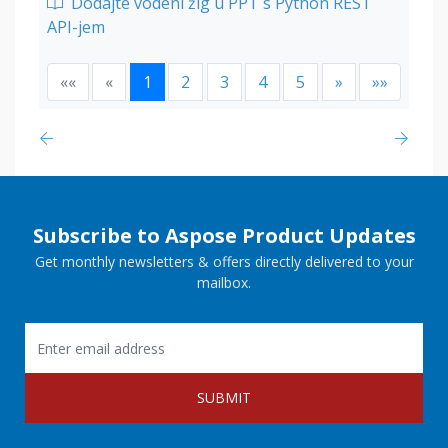
Dodajte vodeni žig u PPT s Python REST
API-jem
««
«
1
2
3
4
5
»
»»
Subscribe to Aspose Product Updates
Get monthly newsletters & offers directly delivered to your
mailbox.
SUBMIT