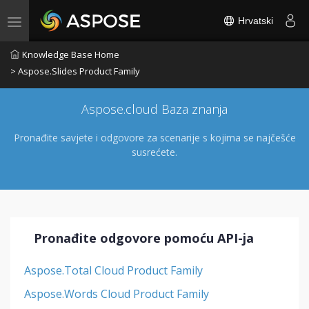
Hrvatski
Toggle navigation
Knowledge Base Home
> Aspose.Slides Product Family
Aspose.cloud Baza znanja
Pronađite savjete i odgovore za scenarije s kojima se najčešće
susrećete.
Pronađite odgovore pomoću API-ja
Aspose.Total Cloud Product Family
Aspose.Words Cloud Product Family