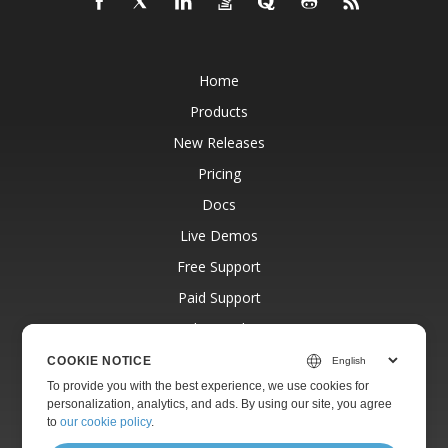
Home
Products
New Releases
Pricing
Docs
Live Demos
Free Support
Paid Support
Paid Consulting
Blog
COOKIE NOTICE
To provide you with the best experience, we use cookies for
Websites
personalization, analytics, and ads. By using our site, you agree
About
to
our cookie policy
.