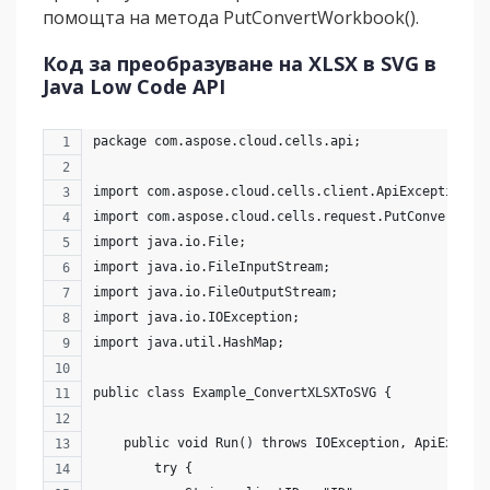
помощта на метода PutConvertWorkbook().
Код за преобразуване на XLSX в SVG в
Java Low Code API
package com.aspose.cloud.cells.api;
import com.aspose.cloud.cells.client.ApiException;
import com.aspose.cloud.cells.request.PutConvertWor
import java.io.File;
import java.io.FileInputStream;
import java.io.FileOutputStream;
import java.io.IOException;
import java.util.HashMap;
public class Example_ConvertXLSXToSVG {
    public void Run() throws IOException, ApiExcept
        try {