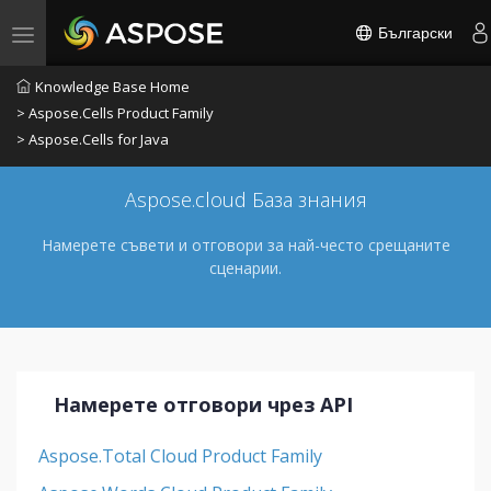
Български
Toggle navigation
Knowledge Base Home
> Aspose.Cells Product Family
> Aspose.Cells for Java
Aspose.cloud База знания
Намерете съвети и отговори за най-често срещаните
сценарии.
Намерете отговори чрез API
Aspose.Total Cloud Product Family