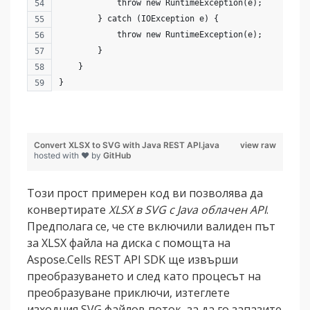
            throw new RuntimeException(e);
        } catch (IOException e) {
            throw new RuntimeException(e);
        }
    }
}
Convert XLSX to SVG with Java REST API.java
view raw
hosted with ❤ by
GitHub
Този прост примерен код ви позволява да
конвертирате
XLSX в SVG с Java облачен API
.
Предполага се, че сте включили валиден път
за XLSX файла на диска с помощта на
Aspose.Cells REST API SDK ще извърши
преобразуването и след като процесът на
преобразуване приключи, изтеглете
изходния SVG файлов поток, за да го запазите