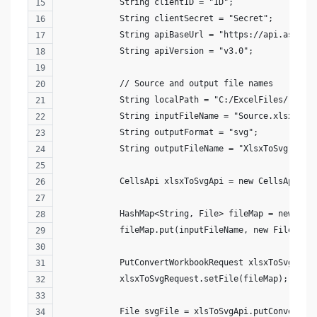
            String clientID = "ID";
            String clientSecret = "Secret";
            String apiBaseUrl = "https://api.aspose
            String apiVersion = "v3.0";
            // Source and output file names
            String localPath = "C:/ExcelFiles/";
            String inputFileName = "Source.xlsx";
            String outputFormat = "svg";
            String outputFileName = "XlsxToSvg" + "
            CellsApi xlsxToSvgApi = new CellsApi(cl
            HashMap<String, File> fileMap = new Has
            fileMap.put(inputFileName, new File(loc
            PutConvertWorkbookRequest xlsxToSvgRequ
            xlsxToSvgRequest.setFile(fileMap);
            File svgFile = xlsToSvgApi.putConvertWo