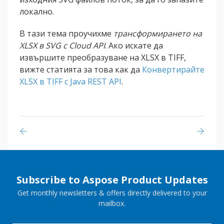
локално.
В тази тема проучихме
трансформирането на
XLSX в SVG с Cloud API
. Ако искате да
извършите преобразуване на XLSX в TIFF,
вижте статията за това как да
Конвертирайте
XLSX в TIFF с Java REST API
.
Subscribe to Aspose Product Updates
Get monthly newsletters & offers directly delivered to your
mailbox.