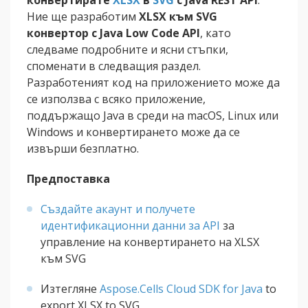
конвертирате
XLSX
в
SVG
с Java REST API
.
Ние ще разработим
XLSX към SVG
конвертор с Java Low Code API
, като
следваме подробните и ясни стъпки,
споменати в следващия раздел.
Разработеният код на приложението може да
се използва с всяко приложение,
поддържащо Java в среди на macOS, Linux или
Windows и конвертирането може да се
извърши безплатно.
Предпоставка
Създайте акаунт и получете
идентификационни данни за API
за
управление на конвертирането на XLSX
към SVG
Изтегляне
Aspose.Cells Cloud SDK for Java
to
export XLSX to SVG