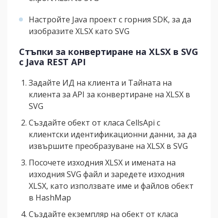
Настройте Java проект с горния SDK, за да
изобразите XLSX като SVG
Стъпки за конвертиране на XLSX в SVG
с Java REST API
Задайте ИД на клиента и Тайната на
клиента за API за конвертиране на XLSX в
SVG
Създайте обект от класа CellsApi с
клиентски идентификационни данни, за да
извършите преобразуване на XLSX в SVG
Посочете изходния XLSX и имената на
изходния SVG файл и заредете изходния
XLSX, като използвате име и файлов обект
в HashMap
Създайте екземпляр на обект от класа