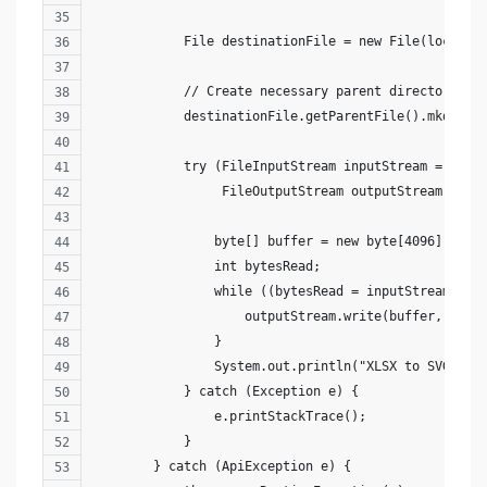
            File destinationFile = new File(localPa
            // Create necessary parent directories
            destinationFile.getParentFile().mkdirs(
            try (FileInputStream inputStream = new 
                 FileOutputStream outputStream = ne
                byte[] buffer = new byte[4096]; // 
                int bytesRead;
                while ((bytesRead = inputStream.rea
                    outputStream.write(buffer, 0, b
                }
                System.out.println("XLSX to SVG con
            } catch (Exception e) {
                e.printStackTrace();
            }
        } catch (ApiException e) {