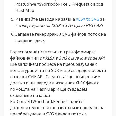
PostConvertWorkbookToPDFRequest с вход
HashMap
Извикайте метода на заявка
XLSX to SVG
за
конвертиране на XLSX в SVG с Java REST API
Запазете генерирания SVG файлов поток на
локалния диск
Гореспоменатите стъпки трансформират
файловия тип
от XLSX в SVG с Java low code API
.
Ще започнем процеса на преобразуване с
конфигурацията на SDK и ще създадем обекта
на класа CellsAPI. След това ще осъществим
достъп и ще заредим изходния XLSX файл с
помощта на HashMap и ще създадем
екземпляр на класа
PutConvertWorkbookRequest, който
допълнително се използва за извършване на
преобразуване в SVG файлов поток с